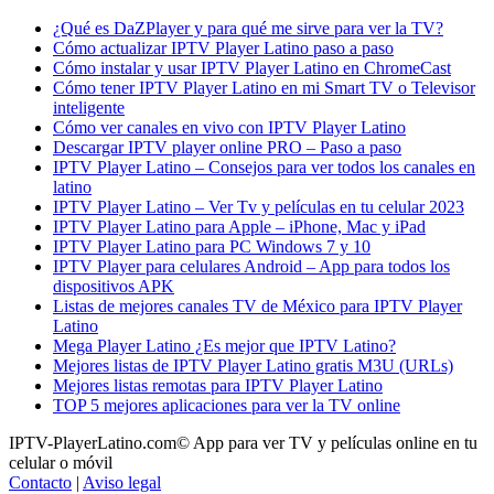
¿Qué es DaZPlayer y para qué me sirve para ver la TV?
Cómo actualizar IPTV Player Latino paso a paso
Cómo instalar y usar IPTV Player Latino en ChromeCast
Cómo tener IPTV Player Latino en mi Smart TV o Televisor
inteligente
Cómo ver canales en vivo con IPTV Player Latino
Descargar IPTV player online PRO – Paso a paso
IPTV Player Latino – Consejos para ver todos los canales en
latino
IPTV Player Latino – Ver Tv y películas en tu celular 2023
IPTV Player Latino para Apple – iPhone, Mac y iPad
IPTV Player Latino para PC Windows 7 y 10
IPTV Player para celulares Android – App para todos los
dispositivos APK
Listas de mejores canales TV de México para IPTV Player
Latino
Mega Player Latino ¿Es mejor que IPTV Latino?
Mejores listas de IPTV Player Latino gratis M3U (URLs)
Mejores listas remotas para IPTV Player Latino
TOP 5 mejores aplicaciones para ver la TV online
IPTV-PlayerLatino.com© App para ver TV y películas online en tu
celular o móvil
Contacto
|
Aviso legal