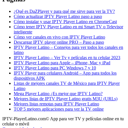
¿Qué es DaZPlayer y para qué me sirve para ver la TV?
Cómo actualizar IPTV Player Latino paso a paso
Cómo instalar y usar IPTV Player Latino en ChromeCast
Cómo tener IPTV Player Latino en mi Smart TV o Televisor
inteligente
Cómo ver canales en vivo con IPTV Player Latino
Descargar IPTV player online PRO – Paso a paso
IPTV Player Latino – Consejos para ver todos los canales en
latino
IPTV Player Latino – Ver Tv y películas en tu celular 2023
IPTV Player Latino para Apple – iPhone, Mac y iPad
IPTV Player Latino para PC Windows 7 y 10
IPTV Player para celulares Android – App para todos los
dispositivos APK
Listas de mejores canales TV de México para IPTV Player
Latino
Mega Player Latino ¿Es mejor que IPTV Latino?
Mejores listas de IPTV Player Latino gratis M3U (URLs)
Mejores listas remotas para IPTV Player Latino
TOP 5 mejores aplicaciones para ver la TV online
IPTV-PlayerLatino.com© App para ver TV y películas online en tu
celular o móvil