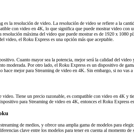
ng es la resolución de video. La resolución de video se refiere a la cant
atible con video en 4K, lo que significa que puede mostrar video con u
a resolución máxima del video que puede mostrar es de 1920 x 1080 píxe
 del video, el Roku Express es una opción más que aceptable.
spositivo. Cuanto mayor sea la potencia, mejor será la calidad del video
to moderada. Por otro lado, el Roku Express es un dispositivo de gama 
lo hace mejor para Streaming de video en 4K. Sin embargo, si no vas a 
de video. Tiene un precio razonable, es compatible con video en 4K y t
l dispositivo para Streaming de video en 4K, entonces el Roku Express e
Roku
e streaming de medios, y ofrece una amplia gama de modelos para elegir
s diferencias clave entre los modelos para tener en cuenta al momento de 