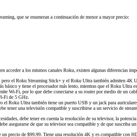
streaming, que se enumeran a continuación de menor a mayor precio:
en acceder a los mismos canales Roku, existen algunas diferencias impo
, pero el Roku Streaming Stick+ y el Roku Ultra también admiten 4
 básico y tiene el procesador más lento, mientras que el Roku Ultra e
mite Wi-Fi, por lo que debe conectarse a su router por medio de un c
Wi-Fi de 5 GHz.
 el Roku Ultra también tiene un puerto USB y un jack para auriculare
 tener una televisión compatible y suscribirse a un servicio de stre
idades, debe tener en cuenta la resolución de su televisor, la potencia 
debe asegurarse de que su televisor sea compatible y de que suscriba u
ne un precio de $99.99. Tiene una resolución 4K y es compatible con