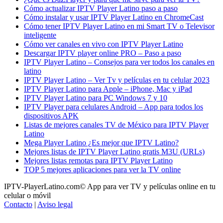
Cómo actualizar IPTV Player Latino paso a paso
Cómo instalar y usar IPTV Player Latino en ChromeCast
Cómo tener IPTV Player Latino en mi Smart TV o Televisor
inteligente
Cómo ver canales en vivo con IPTV Player Latino
Descargar IPTV player online PRO – Paso a paso
IPTV Player Latino – Consejos para ver todos los canales en
latino
IPTV Player Latino – Ver Tv y películas en tu celular 2023
IPTV Player Latino para Apple – iPhone, Mac y iPad
IPTV Player Latino para PC Windows 7 y 10
IPTV Player para celulares Android – App para todos los
dispositivos APK
Listas de mejores canales TV de México para IPTV Player
Latino
Mega Player Latino ¿Es mejor que IPTV Latino?
Mejores listas de IPTV Player Latino gratis M3U (URLs)
Mejores listas remotas para IPTV Player Latino
TOP 5 mejores aplicaciones para ver la TV online
IPTV-PlayerLatino.com© App para ver TV y películas online en tu
celular o móvil
Contacto
|
Aviso legal